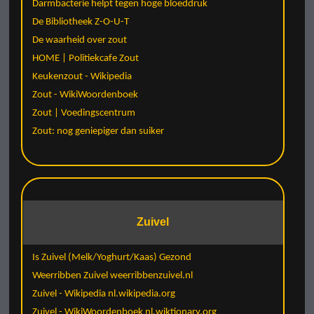
Darmbacterie helpt tegen hoge bloeddruk
De Bibliotheek Z-O-U-T
De waarheid over zout
HOME | Politiekcafe Zout
Keukenzout - Wikipedia
Zout - WikiWoordenboek
Zout | Voedingscentrum
Zout: nog geniepiger dan suiker
Zuivel
Is Zuivel (Melk/Yoghurt/Kaas) Gezond
Weerribben Zuivel weerribbenzuivel.nl
Zuivel - Wikipedia nl.wikipedia.org
Zuivel - WikiWoordenboek nl.wiktionary.org